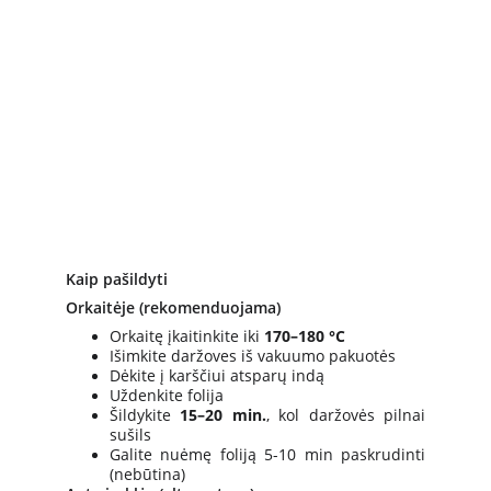
Kaip pašildyti
Orkaitėje (rekomenduojama)
Orkaitę įkaitinkite iki
170–180 °C
Išimkite daržoves iš vakuumo pakuotės
Dėkite į karščiui atsparų indą
Uždenkite folija
Šildykite
15–20 min.
, kol daržovės pilnai
sušils
Galite nuėmę foliją 5-10 min paskrudinti
(nebūtina)