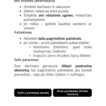
Ant viryklės (alternatyva)
Išimkite daržoves iš vakuumo
Dėkite į keptuvę arba puodą
Šildykite
ant vidutinės ugnies
, retkarčiais
pamaišydami
Jei reikia – įpilkite šaukštą vandens ar
sviesto
Patiekimas
Patiekite
šalia pagrindinio patiekalo
Jei norite – prieš patiekdami pabarstykite:
šviežiomis žolelėmis, ypač tinka
rozmarinas, čiobrelis
trupučiu jūros druskos čipsų (flakes)
Šefo patarimas
Šias daržoves geriausia
šildyti paskutinę
akimirką
, kai pagrindinis patiekalas jau beveik
paruoštas – taip jos išliks ryškios ir sultingos.
Kitas patiekalas (Vitello
Grįžti į patiekalų sąrašą
tonnato)