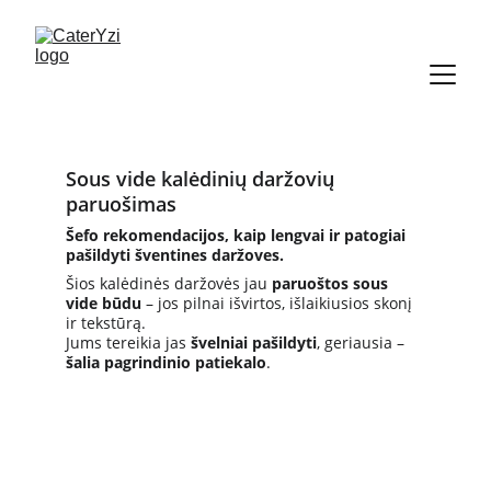
Sous vide kalėdinių daržovių 
paruošimas
Šefo rekomendacijos, kaip lengvai ir patogiai 
pašildyti šventines daržoves.
Šios kalėdinės daržovės jau 
paruoštos sous 
vide būdu
 – jos pilnai išvirtos, išlaikiusios skonį 
ir tekstūrą.
Jums tereikia jas 
švelniai pašildyti
, geriausia – 
šalia pagrindinio patiekalo
.