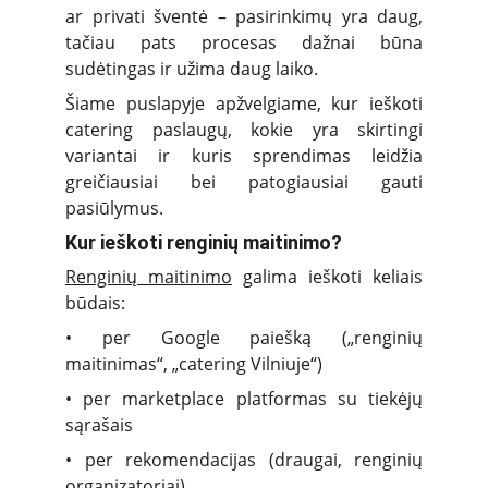
ar privati šventė – pasirinkimų yra daug,
tačiau pats procesas dažnai būna
sudėtingas ir užima daug laiko.
Šiame puslapyje apžvelgiame, kur ieškoti
catering paslaugų, kokie yra skirtingi
variantai ir kuris sprendimas leidžia
greičiausiai bei patogiausiai gauti
pasiūlymus.
Kur ieškoti renginių maitinimo?
Renginių maitinimo
galima ieškoti keliais
būdais:
• per Google paiešką („renginių
maitinimas“, „catering Vilniuje“)
• per marketplace platformas su tiekėjų
sąrašais
• per rekomendacijas (draugai, renginių
organizatoriai)