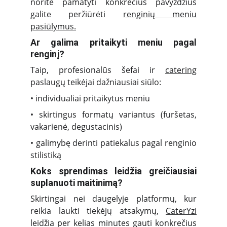
norite pamatyti konkrečius pavyzdžius
galite peržiūrėti
renginių meniu
pasiūlymus.
Ar galima pritaikyti meniu pagal
renginį?
Taip, profesionalūs šefai ir
catering
paslaugų teikėjai dažniausiai siūlo:
• individualiai pritaikytus meniu
• skirtingus formatų variantus (furšetas,
vakarienė, degustacinis)
• galimybę derinti patiekalus pagal renginio
stilistiką
Koks sprendimas leidžia greičiausiai
suplanuoti maitinimą?
Skirtingai nei daugelyje platformų, kur
reikia laukti tiekėjų atsakymų,
CaterYzi
leidžia per kelias minutes gauti konkrečius