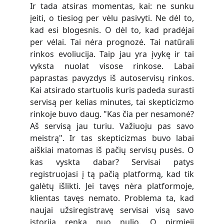
Ir tada atsiras momentas, kai: ne sunku
įeiti, o tiesiog per vėlu pasivyti. Ne dėl to,
kad esi blogesnis. O dėl to, kad pradėjai
per vėlai. Tai nėra prognozė. Tai natūrali
rinkos evoliucija. Taip jau yra įvykę ir tai
vyksta nuolat visose rinkose. Labai
paprastas pavyzdys iš autoservisų rinkos.
Kai atsirado startuolis kuris padeda surasti
servisą per kelias minutes, tai skepticizmo
rinkoje buvo daug. "Kas čia per nesamonė?
Aš servisą jau turiu. Važiuoju pas savo
meistrą". Ir tas skepticizmas buvo labai
aiškiai matomas iš pačių servisų pusės. O
kas vyskta dabar? Servisai patys
registruojasi į tą pačią platformą, kad tik
galėtų išlikti. Jei tavęs nėra platformoje,
klientas tavęs nemato. Problema ta, kad
naujai užsiregistravę servisai visą savo
istoriją renka nuo nulio. O pirmieji