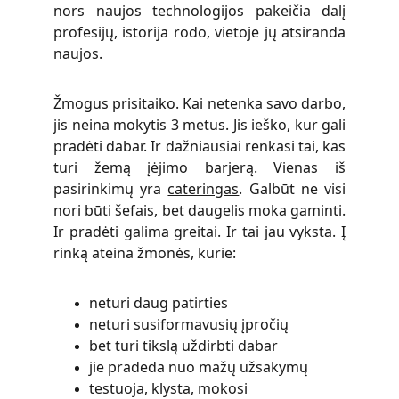
nors naujos technologijos pakeičia dalį
profesijų, istorija rodo, vietoje jų atsiranda
naujos.
Žmogus prisitaiko. Kai netenka savo darbo,
jis neina mokytis 3 metus. Jis ieško, kur gali
pradėti dabar. Ir dažniausiai renkasi tai, kas
turi žemą įėjimo barjerą. Vienas iš
pasirinkimų yra
cateringas
. Galbūt ne visi
nori būti šefais, bet daugelis moka gaminti.
Ir pradėti galima greitai. Ir tai jau vyksta. Į
rinką ateina žmonės, kurie:
neturi daug patirties
neturi susiformavusių įpročių
bet turi tikslą uždirbti dabar
jie pradeda nuo mažų užsakymų
testuoja, klysta, mokosi