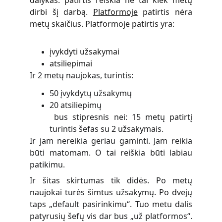
dalykas: patirtis reiškia ne tai kiek metų
dirbi šį darbą.
Platformoje
patirtis nėra
metų skaičius. Platformoje patirtis yra:
įvykdyti užsakymai
atsiliepimai
Ir 2 metų naujokas, turintis:
50 įvykdytų užsakymų
20 atsiliepimų
bus stipresnis nei: 15 metų patirtį
turintis šefas su 2 užsakymais.
Ir jam nereikia geriau gaminti. Jam reikia
būti matomam. O tai reiškia būti labiau
patikimu.
Ir šitas skirtumas tik didės. Po metų
naujokai turės šimtus užsakymų. Po dvejų
taps „default pasirinkimu“. Tuo metu dalis
patyrusių šefų vis dar bus „už platformos“.