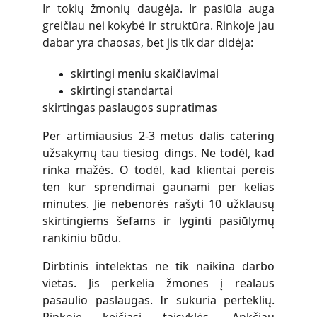
Ir tokių žmonių daugėja. Ir pasiūla auga
greičiau nei kokybė ir struktūra. Rinkoje jau
dabar yra chaosas, bet jis tik dar didėja:
skirtingi meniu skaičiavimai
skirtingi standartai
skirtingas paslaugos supratimas
Per artimiausius 2-3 metus dalis catering
užsakymų tau tiesiog dings. Ne todėl, kad
rinka mažės. O todėl, kad klientai pereis
ten kur
sprendimai gaunami per kelias
minutes
. Jie nebenorės rašyti 10 užklausų
skirtingiems šefams ir lyginti pasiūlymų
rankiniu būdu.
Dirbtinis intelektas ne tik naikina darbo
vietas. Jis perkelia žmones į realaus
pasaulio paslaugas. Ir sukuria perteklių.