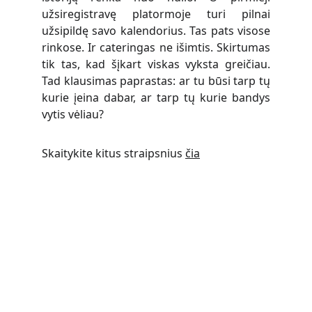
užsiregistravę platormoje turi pilnai
užsipildę savo kalendorius. Tas pats visose
rinkose. Ir cateringas ne išimtis. Skirtumas
tik tas, kad šįkart viskas vyksta greičiau.
Tad klausimas paprastas: ar tu būsi tarp tų
kurie įeina dabar, ar tarp tų kurie bandys
vytis vėliau?
Skaitykite kitus straipsnius
čia
Apie CaterYzi
Susisiekite
info@cateryzi.com