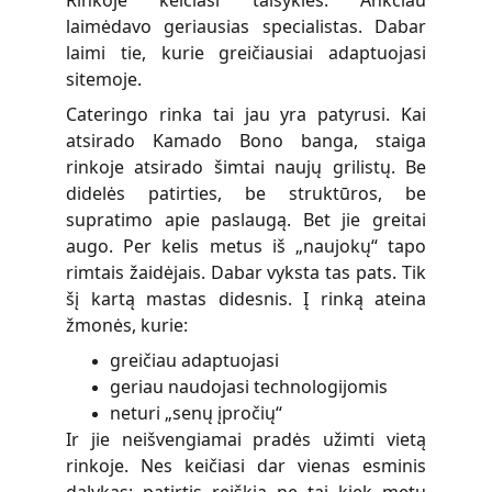
Rinkoje keičiasi taisyklės. Ankčiau
laimėdavo geriausias specialistas. Dabar
laimi tie, kurie greičiausiai adaptuojasi
sitemoje.
Cateringo rinka tai jau yra patyrusi. Kai
atsirado Kamado Bono banga, staiga
rinkoje atsirado šimtai naujų grilistų. Be
didelės patirties, be struktūros, be
supratimo apie paslaugą. Bet jie greitai
augo. Per kelis metus iš „naujokų“ tapo
rimtais žaidėjais. Dabar vyksta tas pats. Tik
šį kartą mastas didesnis. Į rinką ateina
žmonės, kurie:
greičiau adaptuojasi
geriau naudojasi technologijomis
neturi „senų įpročių“
Ir jie neišvengiamai pradės užimti vietą
rinkoje. Nes keičiasi dar vienas esminis